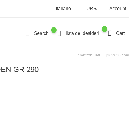
Italiano
EUR €
Account
0
Search
lista dei desideri
Cart
chevron_left
che
precedente
prossimo
DEN GR 290