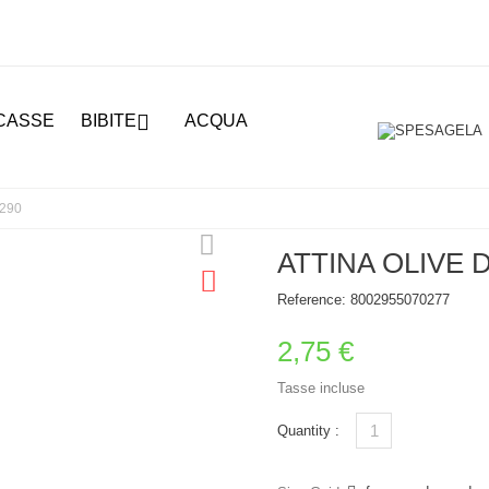

CASSE
BIBITE
ACQUA
 290
ATTINA OLIVE 
Reference:
8002955070277
2,75 €
Tasse incluse
Quantity :