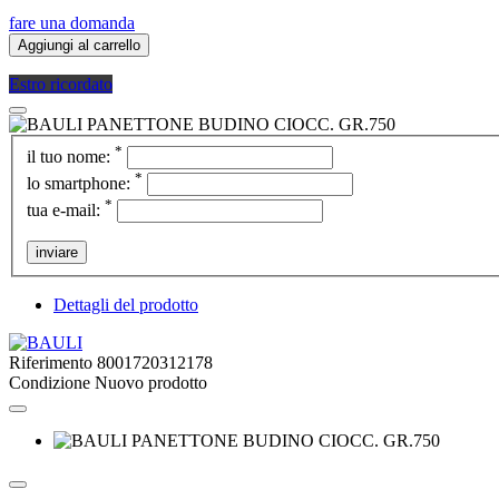
fare una domanda
Aggiungi al carrello
Estro ricordato
*
il tuo nome:
*
lo smartphone:
*
tua e-mail:
inviare
Dettagli del prodotto
Riferimento
8001720312178
Condizione
Nuovo prodotto