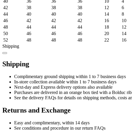
40
36
36
36
10
4
42
38
38
38
12
6
44
40
40
40
14
8
46
42
42
42
16
10
48
44
44
44
18
12
50
46
46
46
20
14
52
48
48
48
22
16
Shipping
Shipping
Complimentary ground shipping within 1 to 7 business days
In-store collection available within 1 to 7 business days
Next-day and Express delivery options also available
Purchases are delivered in an orange box tied with a Bolduc rib
See the delivery FAQs for details on shipping methods, costs a
Returns and Exchange
Easy and complimentary, within 14 days
See conditions and procedure in our return FAQs