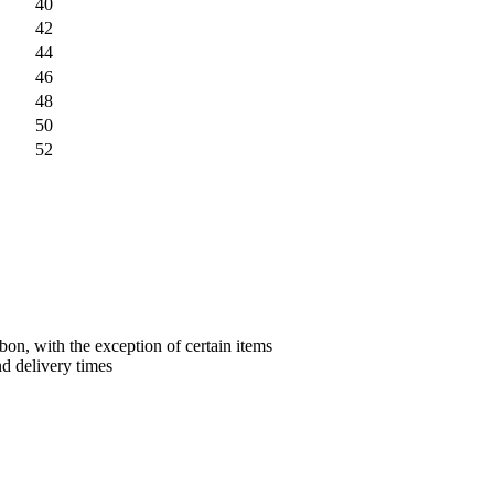
40
42
44
46
48
50
52
bon, with the exception of certain items
nd delivery times