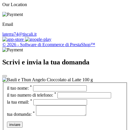
Our Location
Email
laterra74@tiscali.it
© 2026 - Software di Ecommerce di PrestaShop™
Scrivi e invia la tua domanda
*
il tuo nome:
*
il tuo numero di telefono:
*
la tua email:
*
tua domanda:
inviare