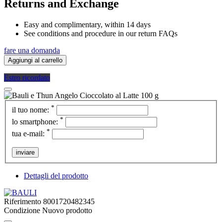
Returns and Exchange
Easy and complimentary, within 14 days
See conditions and procedure in our return FAQs
fare una domanda
Aggiungi al carrello
Estro ricordato
*
il tuo nome:
*
lo smartphone:
*
tua e-mail:
inviare
Dettagli del prodotto
Riferimento
8001720482345
Condizione
Nuovo prodotto