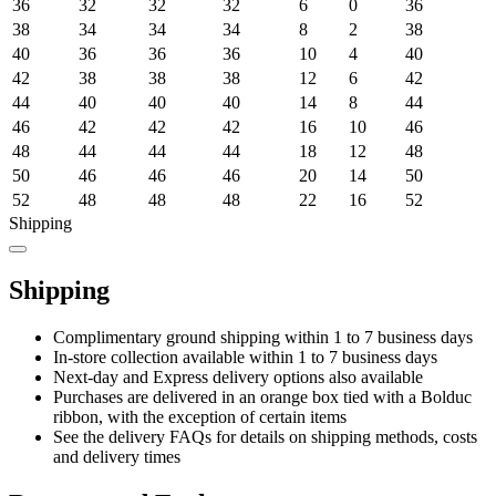
36
32
32
32
6
0
36
38
34
34
34
8
2
38
40
36
36
36
10
4
40
42
38
38
38
12
6
42
44
40
40
40
14
8
44
46
42
42
42
16
10
46
48
44
44
44
18
12
48
50
46
46
46
20
14
50
52
48
48
48
22
16
52
Shipping
Shipping
Complimentary ground shipping within 1 to 7 business days
In-store collection available within 1 to 7 business days
Next-day and Express delivery options also available
Purchases are delivered in an orange box tied with a Bolduc
ribbon, with the exception of certain items
See the delivery FAQs for details on shipping methods, costs
and delivery times