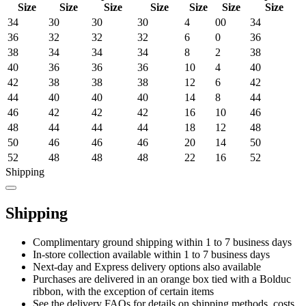
Size
Size
Size
Size
Size
Size
Size
34
30
30
30
4
00
34
36
32
32
32
6
0
36
38
34
34
34
8
2
38
40
36
36
36
10
4
40
42
38
38
38
12
6
42
44
40
40
40
14
8
44
46
42
42
42
16
10
46
48
44
44
44
18
12
48
50
46
46
46
20
14
50
52
48
48
48
22
16
52
Shipping
Shipping
Complimentary ground shipping within 1 to 7 business days
In-store collection available within 1 to 7 business days
Next-day and Express delivery options also available
Purchases are delivered in an orange box tied with a Bolduc
ribbon, with the exception of certain items
See the delivery FAQs for details on shipping methods, costs