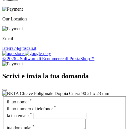
Our Location
Email
laterra74@tiscali.it
© 2026 - Software di Ecommerce di PrestaShop™
Scrivi e invia la tua domanda
*
il tuo nome:
*
il tuo numero di telefono:
*
la tua email:
*
tua domanda: