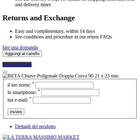
and delivery times
Returns and Exchange
Easy and complimentary, within 14 days
See conditions and procedure in our return FAQs
fare una domanda
Aggiungi al carrello
Estro ricordato
*
il tuo nome:
*
lo smartphone:
*
tua e-mail:
inviare
Dettagli del prodotto