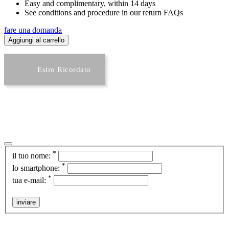
Easy and complimentary, within 14 days
See conditions and procedure in our return FAQs
fare una domanda
Aggiungi al carrello
Estro Ricordato
*
il tuo nome:
*
lo smartphone:
*
tua e-mail:
inviare