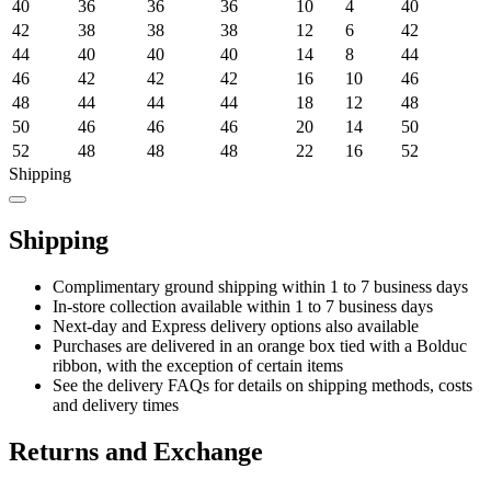
40
36
36
36
10
4
40
42
38
38
38
12
6
42
44
40
40
40
14
8
44
46
42
42
42
16
10
46
48
44
44
44
18
12
48
50
46
46
46
20
14
50
52
48
48
48
22
16
52
Shipping
Shipping
Complimentary ground shipping within 1 to 7 business days
In-store collection available within 1 to 7 business days
Next-day and Express delivery options also available
Purchases are delivered in an orange box tied with a Bolduc
ribbon, with the exception of certain items
See the delivery FAQs for details on shipping methods, costs
and delivery times
Returns and Exchange