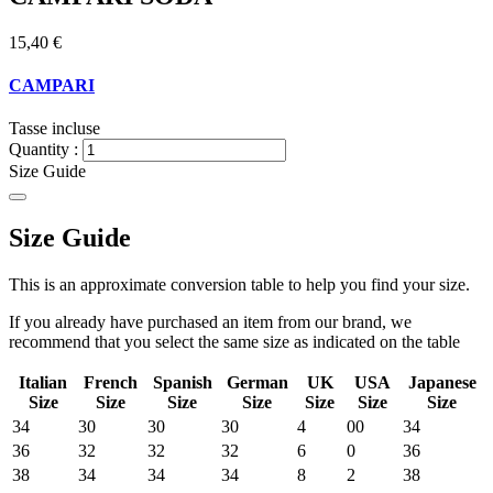
15,40 €
CAMPARI
Tasse incluse
Quantity :
Size Guide
Size Guide
This is an approximate conversion table to help you find your size.
If you already have purchased an item from our brand, we
recommend that you select the same size as indicated on the table
Italian
French
Spanish
German
UK
USA
Japanese
Size
Size
Size
Size
Size
Size
Size
34
30
30
30
4
00
34
36
32
32
32
6
0
36
38
34
34
34
8
2
38