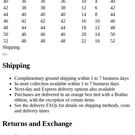
40
36
36
36
10
4
40
42
38
38
38
12
6
42
44
40
40
40
14
8
44
46
42
42
42
16
10
46
48
44
44
44
18
12
48
50
46
46
46
20
14
50
52
48
48
48
22
16
52
Shipping
Shipping
Complimentary ground shipping within 1 to 7 business days
In-store collection available within 1 to 7 business days
Next-day and Express delivery options also available
Purchases are delivered in an orange box tied with a Bolduc
ribbon, with the exception of certain items
See the delivery FAQs for details on shipping methods, costs
and delivery times
Returns and Exchange