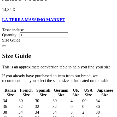
14,85 €
LA TERRA MASSIMO MARKET
Tasse incluse
Quantity :
Size Guide
Size Guide
This is an approximate conversion table to help you find your size.
If you already have purchased an item from our brand, we
recommend that you select the same size as indicated on the table
Italian
French
Spanish
German
UK
USA
Japanese
Size
Size
Size
Size
Size
Size
Size
34
30
30
30
4
00
34
36
32
32
32
6
0
36
38
34
34
34
8
2
38