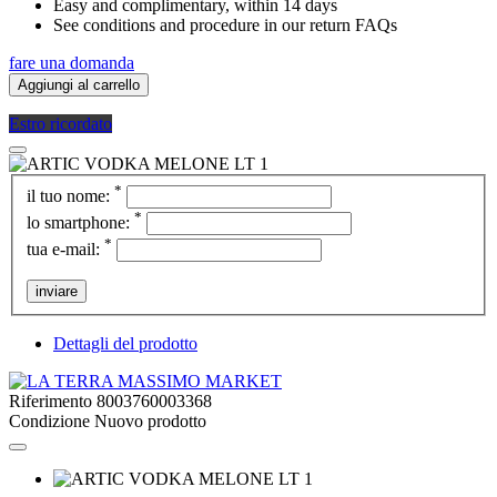
Easy and complimentary, within 14 days
See conditions and procedure in our return FAQs
fare una domanda
Aggiungi al carrello
Estro ricordato
*
il tuo nome:
*
lo smartphone:
*
tua e-mail:
inviare
Dettagli del prodotto
Riferimento
8003760003368
Condizione
Nuovo prodotto