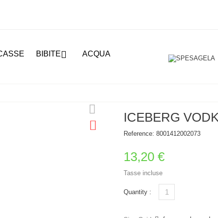

CASSE
BIBITE
ACQUA
ICEBERG VODKA
Reference:
8001412002073
13,20 €
Tasse incluse
Quantity :