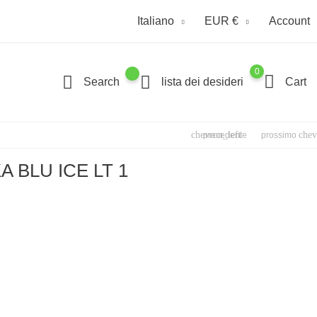
Italiano
EUR €
Account
0
Search
lista dei desideri
Cart
chevron_left
chev
precedente
prossimo
 BLU ICE LT 1