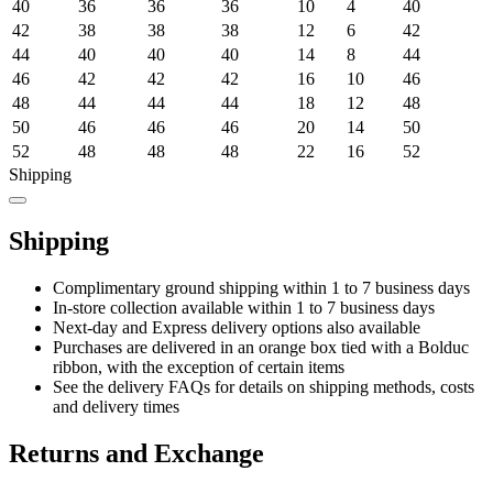
40
36
36
36
10
4
40
42
38
38
38
12
6
42
44
40
40
40
14
8
44
46
42
42
42
16
10
46
48
44
44
44
18
12
48
50
46
46
46
20
14
50
52
48
48
48
22
16
52
Shipping
Shipping
Complimentary ground shipping within 1 to 7 business days
In-store collection available within 1 to 7 business days
Next-day and Express delivery options also available
Purchases are delivered in an orange box tied with a Bolduc
ribbon, with the exception of certain items
See the delivery FAQs for details on shipping methods, costs
and delivery times
Returns and Exchange