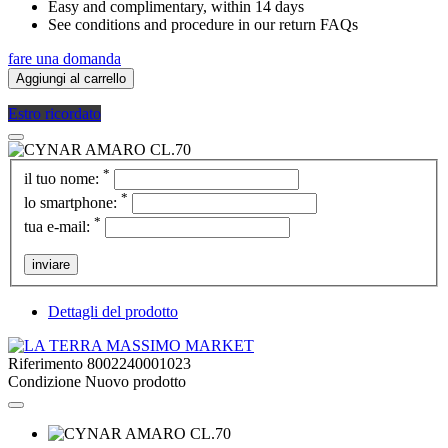
Easy and complimentary, within 14 days
See conditions and procedure in our return FAQs
fare una domanda
Aggiungi al carrello
Estro ricordato
*
il tuo nome:
*
lo smartphone:
*
tua e-mail:
inviare
Dettagli del prodotto
Riferimento
8002240001023
Condizione
Nuovo prodotto