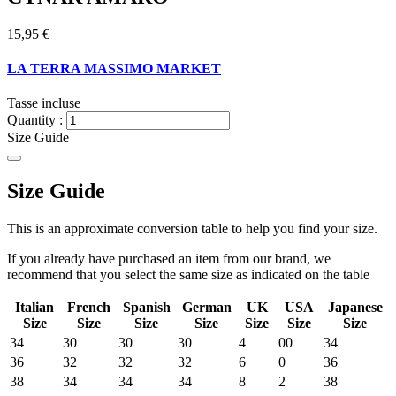
15,95 €
LA TERRA MASSIMO MARKET
Tasse incluse
Quantity :
Size Guide
Size Guide
This is an approximate conversion table to help you find your size.
If you already have purchased an item from our brand, we
recommend that you select the same size as indicated on the table
Italian
French
Spanish
German
UK
USA
Japanese
Size
Size
Size
Size
Size
Size
Size
34
30
30
30
4
00
34
36
32
32
32
6
0
36
38
34
34
34
8
2
38