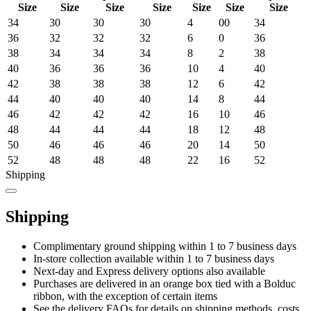
Size
Size
Size
Size
Size
Size
Size
34
30
30
30
4
00
34
36
32
32
32
6
0
36
38
34
34
34
8
2
38
40
36
36
36
10
4
40
42
38
38
38
12
6
42
44
40
40
40
14
8
44
46
42
42
42
16
10
46
48
44
44
44
18
12
48
50
46
46
46
20
14
50
52
48
48
48
22
16
52
Shipping
Shipping
Complimentary ground shipping within 1 to 7 business days
In-store collection available within 1 to 7 business days
Next-day and Express delivery options also available
Purchases are delivered in an orange box tied with a Bolduc
ribbon, with the exception of certain items
See the delivery FAQs for details on shipping methods, costs