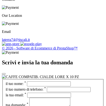
Our Location
Email
laterra74@tiscali.it
© 2026 - Software di Ecommerce di PrestaShop™
Scrivi e invia la tua domanda
*
il tuo nome:
*
il tuo numero di telefono:
*
la tua email:
*
tua domanda: