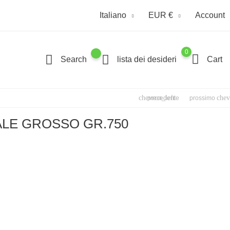
Italiano
EUR €
Account
0
Search
lista dei desideri
Cart
chevron_left
chev
precedente
prossimo
LE GROSSO GR.750