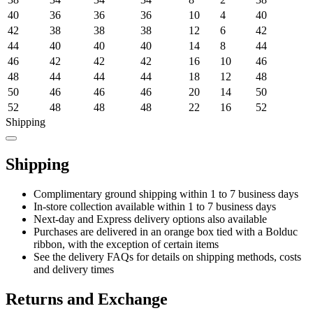
40
36
36
36
10
4
40
42
38
38
38
12
6
42
44
40
40
40
14
8
44
46
42
42
42
16
10
46
48
44
44
44
18
12
48
50
46
46
46
20
14
50
52
48
48
48
22
16
52
Shipping
Shipping
Complimentary ground shipping within 1 to 7 business days
In-store collection available within 1 to 7 business days
Next-day and Express delivery options also available
Purchases are delivered in an orange box tied with a Bolduc
ribbon, with the exception of certain items
See the delivery FAQs for details on shipping methods, costs
and delivery times
Returns and Exchange