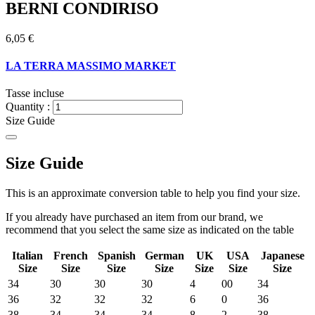
BERNI CONDIRISO
6,05 €
LA TERRA MASSIMO MARKET
Tasse incluse
Quantity :
Size Guide
Size Guide
This is an approximate conversion table to help you find your size.
If you already have purchased an item from our brand, we
recommend that you select the same size as indicated on the table
Italian
French
Spanish
German
UK
USA
Japanese
Size
Size
Size
Size
Size
Size
Size
34
30
30
30
4
00
34
36
32
32
32
6
0
36
38
34
34
34
8
2
38