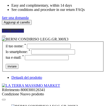
Easy and complimentary, within 14 days
See conditions and procedure in our return FAQs
fare una domanda
Aggiungi al carrello
Estro ricordato
*
il tuo nome:
*
lo smartphone:
*
tua e-mail:
inviare
Dettagli del prodotto
Riferimento
8000300126341
Condizione
Nuovo prodotto