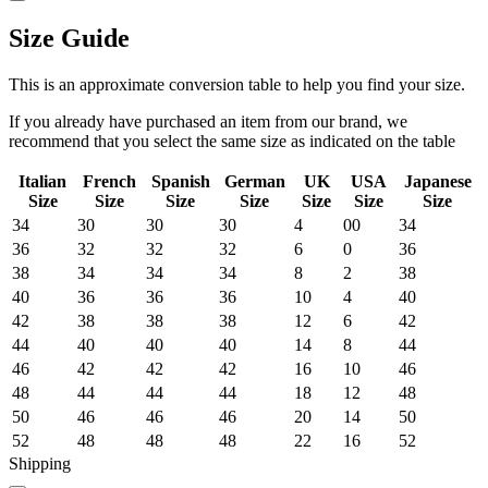
Size Guide
This is an approximate conversion table to help you find your size.
If you already have purchased an item from our brand, we
recommend that you select the same size as indicated on the table
Italian
French
Spanish
German
UK
USA
Japanese
Size
Size
Size
Size
Size
Size
Size
34
30
30
30
4
00
34
36
32
32
32
6
0
36
38
34
34
34
8
2
38
40
36
36
36
10
4
40
42
38
38
38
12
6
42
44
40
40
40
14
8
44
46
42
42
42
16
10
46
48
44
44
44
18
12
48
50
46
46
46
20
14
50
52
48
48
48
22
16
52
Shipping