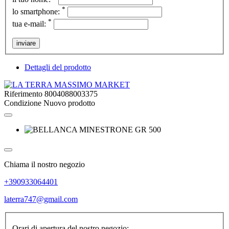
*
lo smartphone:
*
tua e-mail:
inviare
Dettagli del prodotto
Riferimento
8004088003375
Condizione
Nuovo prodotto
Chiama il nostro negozio
+390933064401
laterra747@gmail.com
Orari di apertura del nostro negozio: