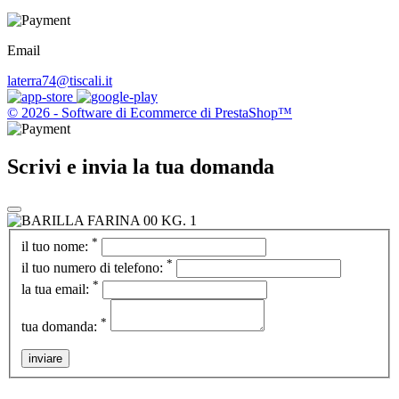
Email
laterra74@tiscali.it
© 2026 - Software di Ecommerce di PrestaShop™
Scrivi e invia la tua domanda
*
il tuo nome:
*
il tuo numero di telefono:
*
la tua email:
*
tua domanda:
inviare