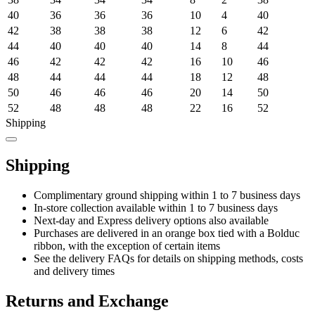
40
36
36
36
10
4
40
42
38
38
38
12
6
42
44
40
40
40
14
8
44
46
42
42
42
16
10
46
48
44
44
44
18
12
48
50
46
46
46
20
14
50
52
48
48
48
22
16
52
Shipping
Shipping
Complimentary ground shipping within 1 to 7 business days
In-store collection available within 1 to 7 business days
Next-day and Express delivery options also available
Purchases are delivered in an orange box tied with a Bolduc
ribbon, with the exception of certain items
See the delivery FAQs for details on shipping methods, costs
and delivery times
Returns and Exchange