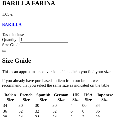
BARILLA FARINA
1,65 €
BARILLA
Tasse incluse
Quantity :
Size Guide
Size Guide
This is an approximate conversion table to help you find your size.
If you already have purchased an item from our brand, we
recommend that you select the same size as indicated on the table
Italian
French
Spanish
German
UK
USA
Japanese
Size
Size
Size
Size
Size
Size
Size
34
30
30
30
4
00
34
36
32
32
32
6
0
36
38
34
34
34
8
2
38