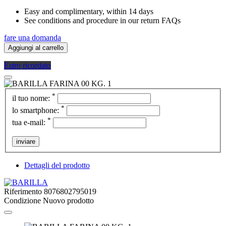
Easy and complimentary, within 14 days
See conditions and procedure in our return FAQs
fare una domanda
Aggiungi al carrello
Estro ricordato
*
il tuo nome:
*
lo smartphone:
*
tua e-mail:
inviare
Dettagli del prodotto
Riferimento
8076802795019
Condizione
Nuovo prodotto