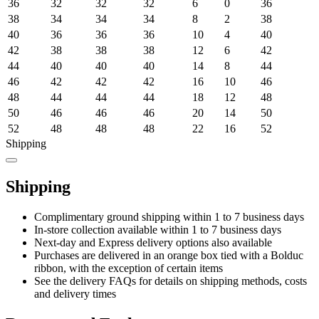
36
32
32
32
6
0
36
38
34
34
34
8
2
38
40
36
36
36
10
4
40
42
38
38
38
12
6
42
44
40
40
40
14
8
44
46
42
42
42
16
10
46
48
44
44
44
18
12
48
50
46
46
46
20
14
50
52
48
48
48
22
16
52
Shipping
Shipping
Complimentary ground shipping within 1 to 7 business days
In-store collection available within 1 to 7 business days
Next-day and Express delivery options also available
Purchases are delivered in an orange box tied with a Bolduc
ribbon, with the exception of certain items
See the delivery FAQs for details on shipping methods, costs
and delivery times