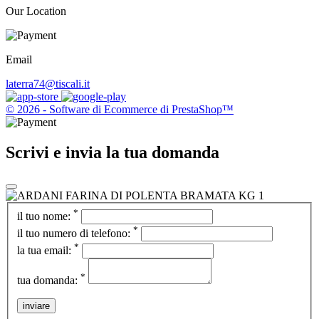
Our Location
Email
laterra74@tiscali.it
© 2026 - Software di Ecommerce di PrestaShop™
Scrivi e invia la tua domanda
*
il tuo nome:
*
il tuo numero di telefono:
*
la tua email:
*
tua domanda:
inviare