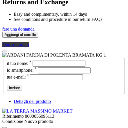
Returns and Exchange
Easy and complimentary, within 14 days
See conditions and procedure in our return FAQs
fare una domanda
Aggiungi al carrello
Estro ricordato
*
il tuo nome:
*
lo smartphone:
*
tua e-mail:
inviare
Dettagli del prodotto
Riferimento
8000056095113
Condizione
Nuovo prodotto