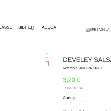

CASSE
BIBITE
ACQUA
0
DEVELEY SALS
Reference:
4006824996891
3,20 €
Tasse incluse
Quantity :