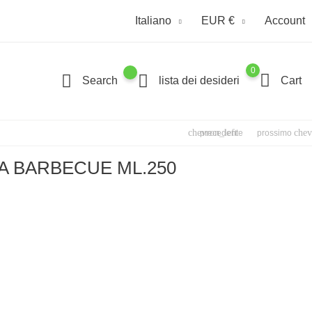
Italiano
EUR €
Account
0
Search
lista dei desideri
Cart
chevron_left
chev
precedente
prossimo
A BARBECUE ML.250