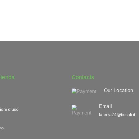
zienda
Contacts
Our Location
Email
ioni d'uso
laterra74@tiscali.it
ro