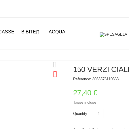

CASSE
BIBITE
ACQUA
150 VERZI CIA
Reference:
8033576110363
27,40 €
Tasse incluse
Quantity :