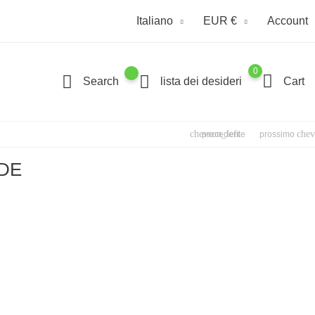
Italiano
EUR €
Account
0
Search
lista dei desideri
Cart
chevron_left
chev
precedente
prossimo
LDE