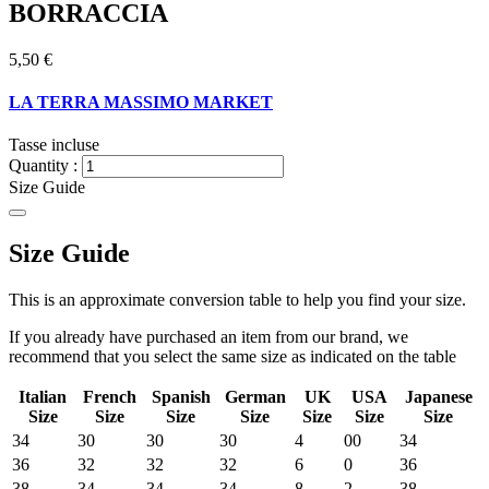
BORRACCIA
5,50 €
LA TERRA MASSIMO MARKET
Tasse incluse
Quantity :
Size Guide
Size Guide
This is an approximate conversion table to help you find your size.
If you already have purchased an item from our brand, we
recommend that you select the same size as indicated on the table
Italian
French
Spanish
German
UK
USA
Japanese
Size
Size
Size
Size
Size
Size
Size
34
30
30
30
4
00
34
36
32
32
32
6
0
36
38
34
34
34
8
2
38