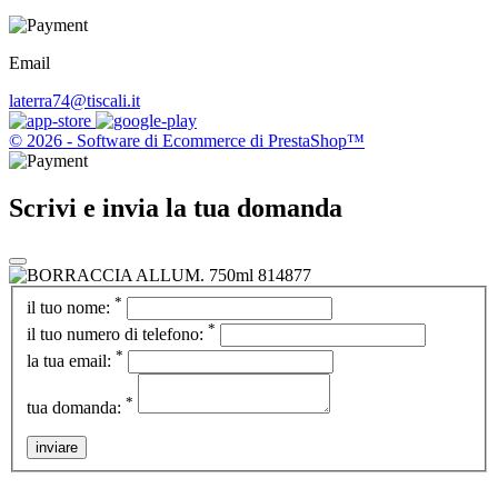
Email
laterra74@tiscali.it
© 2026 - Software di Ecommerce di PrestaShop™
Scrivi e invia la tua domanda
*
il tuo nome:
*
il tuo numero di telefono:
*
la tua email:
*
tua domanda:
inviare