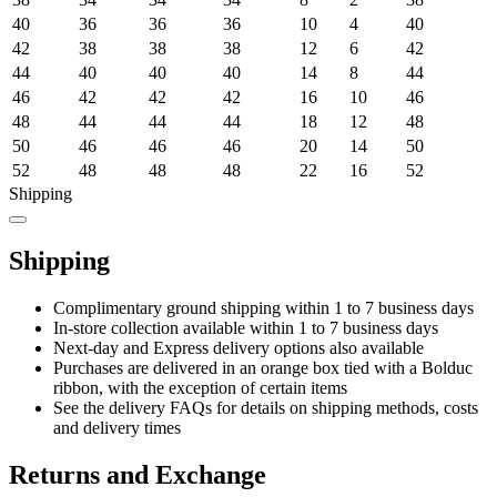
40
36
36
36
10
4
40
42
38
38
38
12
6
42
44
40
40
40
14
8
44
46
42
42
42
16
10
46
48
44
44
44
18
12
48
50
46
46
46
20
14
50
52
48
48
48
22
16
52
Shipping
Shipping
Complimentary ground shipping within 1 to 7 business days
In-store collection available within 1 to 7 business days
Next-day and Express delivery options also available
Purchases are delivered in an orange box tied with a Bolduc
ribbon, with the exception of certain items
See the delivery FAQs for details on shipping methods, costs
and delivery times
Returns and Exchange