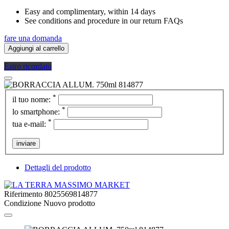
Easy and complimentary, within 14 days
See conditions and procedure in our return FAQs
fare una domanda
Aggiungi al carrello
Estro ricordato
*
il tuo nome:
*
lo smartphone:
*
tua e-mail:
inviare
Dettagli del prodotto
Riferimento
8025569814877
Condizione
Nuovo prodotto