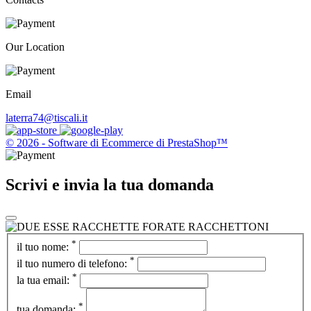
Our Location
Email
laterra74@tiscali.it
© 2026 - Software di Ecommerce di PrestaShop™
Scrivi e invia la tua domanda
*
il tuo nome:
*
il tuo numero di telefono:
*
la tua email:
*
tua domanda: