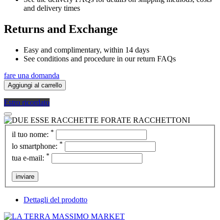
and delivery times
Returns and Exchange
Easy and complimentary, within 14 days
See conditions and procedure in our return FAQs
fare una domanda
Aggiungi al carrello
Estro ricordato
*
il tuo nome:
*
lo smartphone:
*
tua e-mail:
inviare
Dettagli del prodotto