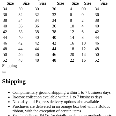
Size
Size
Size
Size
Size
Size
Size
34
30
30
30
4
00
34
36
32
32
32
6
0
36
38
34
34
34
8
2
38
40
36
36
36
10
4
40
42
38
38
38
12
6
42
44
40
40
40
14
8
44
46
42
42
42
16
10
46
48
44
44
44
18
12
48
50
46
46
46
20
14
50
52
48
48
48
22
16
52
Shipping
Shipping
Complimentary ground shipping within 1 to 7 business days
In-store collection available within 1 to 7 business days
Next-day and Express delivery options also available
Purchases are delivered in an orange box tied with a Bolduc
ribbon, with the exception of certain items
See the delivery FAQs for details on shipping methods, costs