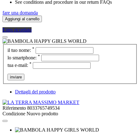
See conditions and procedure in our return FAQs
fare una domanda
Aggiungi al carrello
Estro ricordato
*
il tuo nome:
*
lo smartphone:
*
tua e-mail:
inviare
Dettagli del prodotto
Riferimento
8033765749534
Condizione
Nuovo prodotto