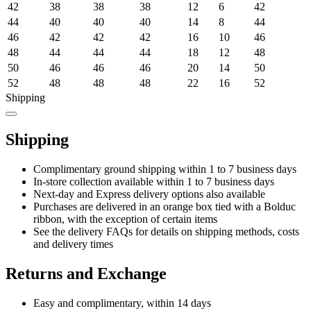
42
38
38
38
12
6
42
44
40
40
40
14
8
44
46
42
42
42
16
10
46
48
44
44
44
18
12
48
50
46
46
46
20
14
50
52
48
48
48
22
16
52
Shipping
Shipping
Complimentary ground shipping within 1 to 7 business days
In-store collection available within 1 to 7 business days
Next-day and Express delivery options also available
Purchases are delivered in an orange box tied with a Bolduc
ribbon, with the exception of certain items
See the delivery FAQs for details on shipping methods, costs
and delivery times
Returns and Exchange
Easy and complimentary, within 14 days