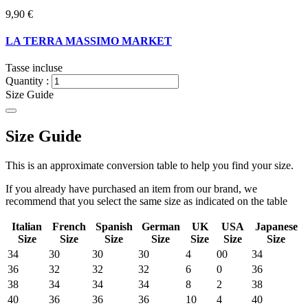
9,90 €
LA TERRA MASSIMO MARKET
Tasse incluse
Quantity :
Size Guide
Size Guide
This is an approximate conversion table to help you find your size.
If you already have purchased an item from our brand, we
recommend that you select the same size as indicated on the table
Italian
French
Spanish
German
UK
USA
Japanese
Size
Size
Size
Size
Size
Size
Size
34
30
30
30
4
00
34
36
32
32
32
6
0
36
38
34
34
34
8
2
38
40
36
36
36
10
4
40