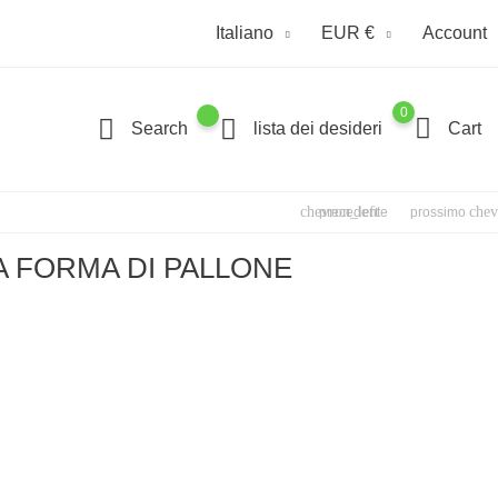
Italiano
EUR €
Account
0
Search
lista dei desideri
Cart
chevron_left
chev
precedente
prossimo
A FORMA DI PALLONE