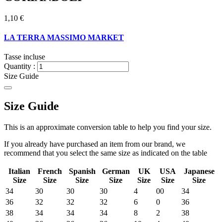
1,10 €
LA TERRA MASSIMO MARKET
Tasse incluse
Quantity :
Size Guide
Size Guide
This is an approximate conversion table to help you find your size.
If you already have purchased an item from our brand, we
recommend that you select the same size as indicated on the table
Italian
French
Spanish
German
UK
USA
Japanese
Size
Size
Size
Size
Size
Size
Size
34
30
30
30
4
00
34
36
32
32
32
6
0
36
38
34
34
34
8
2
38