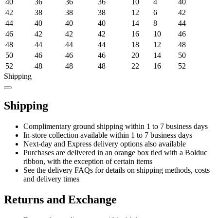
40
36
36
36
10
4
40
42
38
38
38
12
6
42
44
40
40
40
14
8
44
46
42
42
42
16
10
46
48
44
44
44
18
12
48
50
46
46
46
20
14
50
52
48
48
48
22
16
52
Shipping
Shipping
Complimentary ground shipping within 1 to 7 business days
In-store collection available within 1 to 7 business days
Next-day and Express delivery options also available
Purchases are delivered in an orange box tied with a Bolduc
ribbon, with the exception of certain items
See the delivery FAQs for details on shipping methods, costs
and delivery times
Returns and Exchange