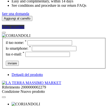
Easy and complimentary, within 14 days
See conditions and procedure in our return FAQs
fare una domanda
Aggiungi al carrello
Estro ricordato
*
il tuo nome:
*
lo smartphone:
*
tua e-mail:
inviare
Dettagli del prodotto
Riferimento
2000000002279
Condizione
Nuovo prodotto