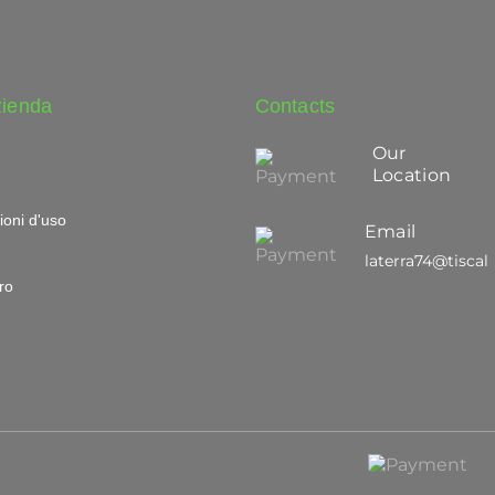
zienda
Contacts
Our
Location
ioni d'uso
Email
laterra74@tiscali.
ro