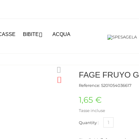

CASSE
BIBITE
ACQUA
FAGE FRUYO G
Reference:
5201054036617
1,65 €
Tasse incluse
Quantity :