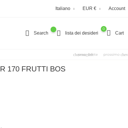
Italiano
EUR €
Account
0
Search
lista dei desideri
Cart
precedente
prossimo
chevron_left
chev
R 170 FRUTTI BOS