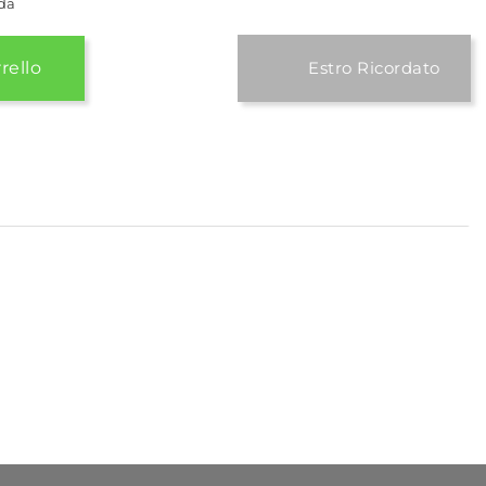
da
rello
Estro Ricordato