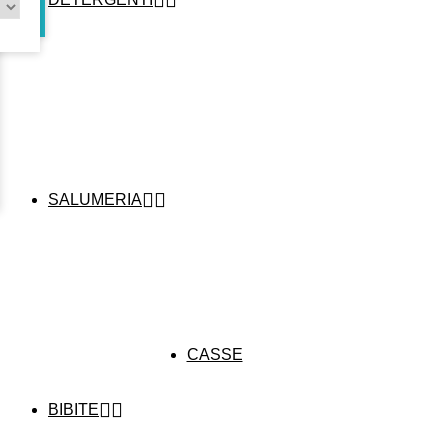


SALUMERIA
CASSE


BIBITE