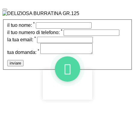
*
il tuo nome:
*
il tuo numero di telefono:
*
la tua email:
*
tua domanda:
inviare