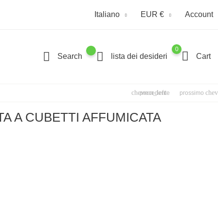
Italiano
EUR €
Account
0
Search
lista dei desideri
Cart
chevron_left
chev
precedente
prossimo
TA A CUBETTI AFFUMICATA