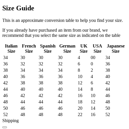
Size Guide
This is an approximate conversion table to help you find your size.
If you already have purchased an item from our brand, we
recommend that you select the same size as indicated on the table
Italian
French
Spanish
German
UK
USA
Japanese
Size
Size
Size
Size
Size
Size
Size
34
30
30
30
4
00
34
36
32
32
32
6
0
36
38
34
34
34
8
2
38
40
36
36
36
10
4
40
42
38
38
38
12
6
42
44
40
40
40
14
8
44
46
42
42
42
16
10
46
48
44
44
44
18
12
48
50
46
46
46
20
14
50
52
48
48
48
22
16
52
Shipping