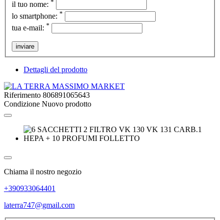
*
il tuo nome:
*
lo smartphone:
*
tua e-mail:
inviare
Dettagli del prodotto
Riferimento
806891065643
Condizione
Nuovo prodotto
Chiama il nostro negozio
+390933064401
laterra747@gmail.com