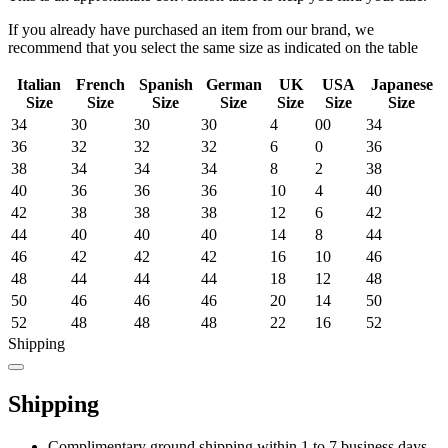
If you already have purchased an item from our brand, we
recommend that you select the same size as indicated on the table
Italian
French
Spanish
German
UK
USA
Japanese
Size
Size
Size
Size
Size
Size
Size
34
30
30
30
4
00
34
36
32
32
32
6
0
36
38
34
34
34
8
2
38
40
36
36
36
10
4
40
42
38
38
38
12
6
42
44
40
40
40
14
8
44
46
42
42
42
16
10
46
48
44
44
44
18
12
48
50
46
46
46
20
14
50
52
48
48
48
22
16
52
Shipping
Shipping
Complimentary ground shipping within 1 to 7 business days