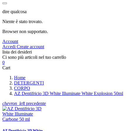
dire qualcosa
Niente è stato trovato.
Browser non supportato.
Account
Accedi
Create account
lista dei desideri
Ci sono più articoli nel tuo carrello
0
Cart
Home
DETERGENTI
CORPO
AZ Dentifricio 3D White Illuminate White Explosion 50ml
chevron_left
precedente
AZ Dentifricio 3D White