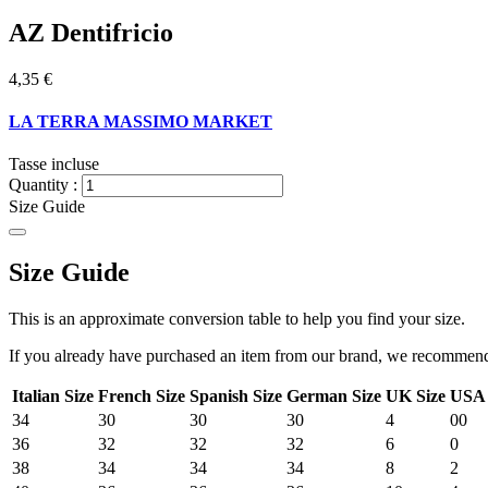
AZ Dentifricio
4,35 €
LA TERRA MASSIMO MARKET
Tasse incluse
Quantity :
Size Guide
Size Guide
This is an approximate conversion table to help you find your size.
If you already have purchased an item from our brand, we recommend t
Italian Size
French Size
Spanish Size
German Size
UK Size
USA 
34
30
30
30
4
00
36
32
32
32
6
0
38
34
34
34
8
2