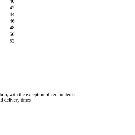
40
42
44
46
48
50
52
bon, with the exception of certain items
nd delivery times