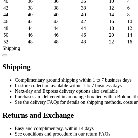
40
36
36
36
10
4
42
38
38
38
12
6
44
40
40
40
14
8
46
42
42
42
16
10
48
44
44
44
18
12
50
46
46
46
20
14
52
48
48
48
22
16
Shipping
Shipping
Complimentary ground shipping within 1 to 7 business days
In-store collection available within 1 to 7 business days
Next-day and Express delivery options also available
Purchases are delivered in an orange box tied with a Bolduc rib
See the delivery FAQs for details on shipping methods, costs a
Returns and Exchange
Easy and complimentary, within 14 days
See conditions and procedure in our return FAQs