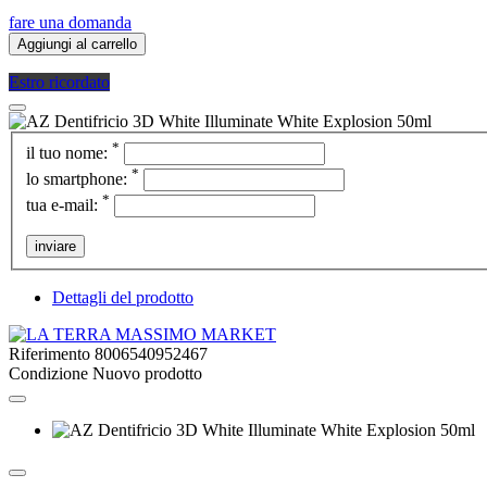
fare una domanda
Aggiungi al carrello
Estro ricordato
*
il tuo nome:
*
lo smartphone:
*
tua e-mail:
inviare
Dettagli del prodotto
Riferimento
8006540952467
Condizione
Nuovo prodotto