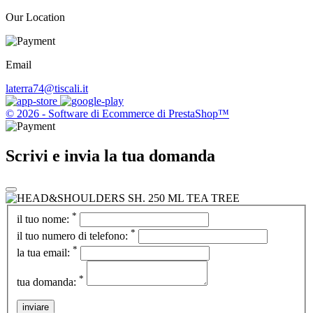
Our Location
Email
laterra74@tiscali.it
© 2026 - Software di Ecommerce di PrestaShop™
Scrivi e invia la tua domanda
*
il tuo nome:
*
il tuo numero di telefono:
*
la tua email:
*
tua domanda:
inviare