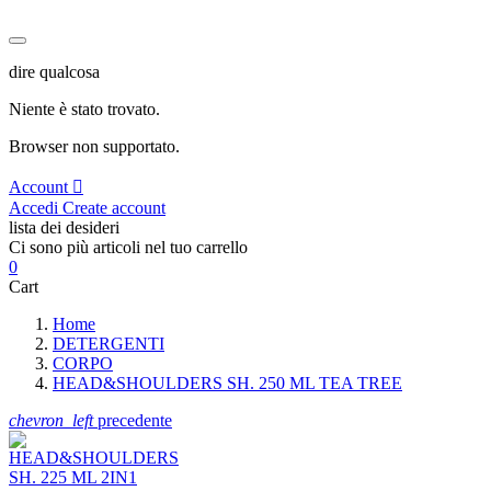
dire qualcosa
Niente è stato trovato.
Browser non supportato.
Account
Accedi
Create account
lista dei desideri
Ci sono più articoli nel tuo carrello
0
Cart
Home
DETERGENTI
CORPO
HEAD&SHOULDERS SH. 250 ML TEA TREE
chevron_left
precedente