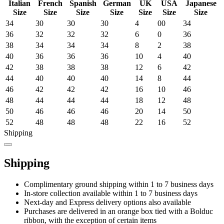
Italian
French
Spanish
German
UK
USA
Japanese
Size
Size
Size
Size
Size
Size
Size
34
30
30
30
4
00
34
36
32
32
32
6
0
36
38
34
34
34
8
2
38
40
36
36
36
10
4
40
42
38
38
38
12
6
42
44
40
40
40
14
8
44
46
42
42
42
16
10
46
48
44
44
44
18
12
48
50
46
46
46
20
14
50
52
48
48
48
22
16
52
Shipping
Shipping
Complimentary ground shipping within 1 to 7 business days
In-store collection available within 1 to 7 business days
Next-day and Express delivery options also available
Purchases are delivered in an orange box tied with a Bolduc
ribbon, with the exception of certain items