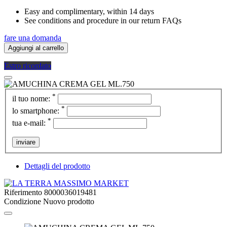
Easy and complimentary, within 14 days
See conditions and procedure in our return FAQs
fare una domanda
Aggiungi al carrello
Estro ricordato
*
il tuo nome:
*
lo smartphone:
*
tua e-mail:
inviare
Dettagli del prodotto
Riferimento
8000036019481
Condizione
Nuovo prodotto