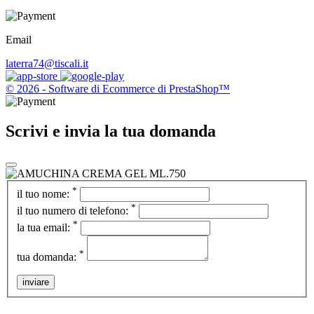
Email
laterra74@tiscali.it
© 2026 - Software di Ecommerce di PrestaShop™
Scrivi e invia la tua domanda
*
il tuo nome:
*
il tuo numero di telefono:
*
la tua email:
*
tua domanda:
inviare