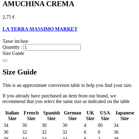
AMUCHINA CREMA
2,75 €
LA TERRA MASSIMO MARKET
Tasse incluse
Quantity :
Size Guide
Size Guide
This is an approximate conversion table to help you find your size.
If you already have purchased an item from our brand, we
recommend that you select the same size as indicated on the table
Italian
French
Spanish
German
UK
USA
Japanese
Size
Size
Size
Size
Size
Size
Size
34
30
30
30
4
00
34
36
32
32
32
6
0
36
38
34
34
34
8
2
38