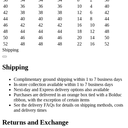
40
36
36
36
10
4
40
42
38
38
38
12
6
42
44
40
40
40
14
8
44
46
42
42
42
16
10
46
48
44
44
44
18
12
48
50
46
46
46
20
14
50
52
48
48
48
22
16
52
Shipping
Shipping
Complimentary ground shipping within 1 to 7 business days
In-store collection available within 1 to 7 business days
Next-day and Express delivery options also available
Purchases are delivered in an orange box tied with a Bolduc
ribbon, with the exception of certain items
See the delivery FAQs for details on shipping methods, costs
and delivery times
Returns and Exchange