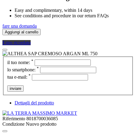
Easy and complimentary, within 14 days
See conditions and procedure in our return FAQs
fare una domanda
Aggiungi al carrello
Estro ricordato
*
il tuo nome:
*
lo smartphone:
*
tua e-mail:
inviare
Dettagli del prodotto
Riferimento
8018700036085
Condizione
Nuovo prodotto