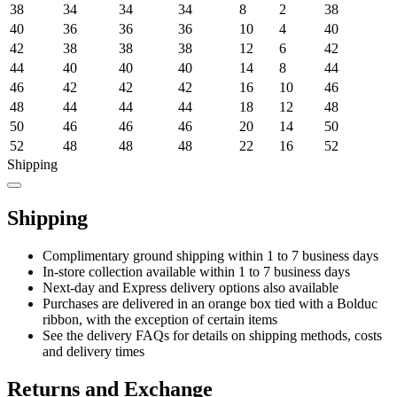
38
34
34
34
8
2
38
40
36
36
36
10
4
40
42
38
38
38
12
6
42
44
40
40
40
14
8
44
46
42
42
42
16
10
46
48
44
44
44
18
12
48
50
46
46
46
20
14
50
52
48
48
48
22
16
52
Shipping
Shipping
Complimentary ground shipping within 1 to 7 business days
In-store collection available within 1 to 7 business days
Next-day and Express delivery options also available
Purchases are delivered in an orange box tied with a Bolduc
ribbon, with the exception of certain items
See the delivery FAQs for details on shipping methods, costs
and delivery times
Returns and Exchange