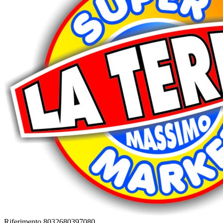
Riferimento
8032680397080