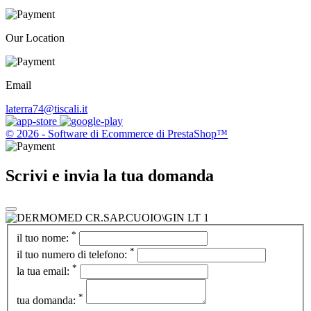
Our Location
Email
laterra74@tiscali.it
© 2026 - Software di Ecommerce di PrestaShop™
Scrivi e invia la tua domanda
*
il tuo nome:
*
il tuo numero di telefono:
*
la tua email:
*
tua domanda: