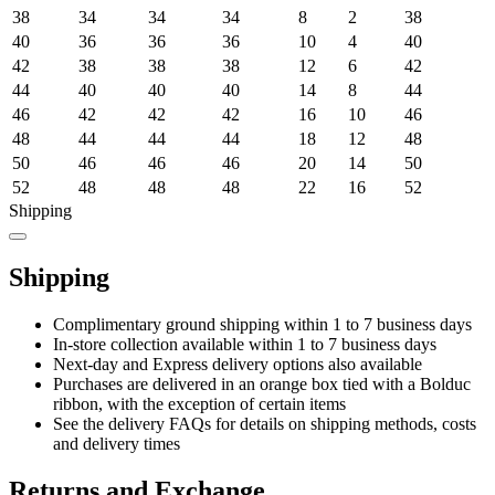
38
34
34
34
8
2
38
40
36
36
36
10
4
40
42
38
38
38
12
6
42
44
40
40
40
14
8
44
46
42
42
42
16
10
46
48
44
44
44
18
12
48
50
46
46
46
20
14
50
52
48
48
48
22
16
52
Shipping
Shipping
Complimentary ground shipping within 1 to 7 business days
In-store collection available within 1 to 7 business days
Next-day and Express delivery options also available
Purchases are delivered in an orange box tied with a Bolduc
ribbon, with the exception of certain items
See the delivery FAQs for details on shipping methods, costs
and delivery times
Returns and Exchange