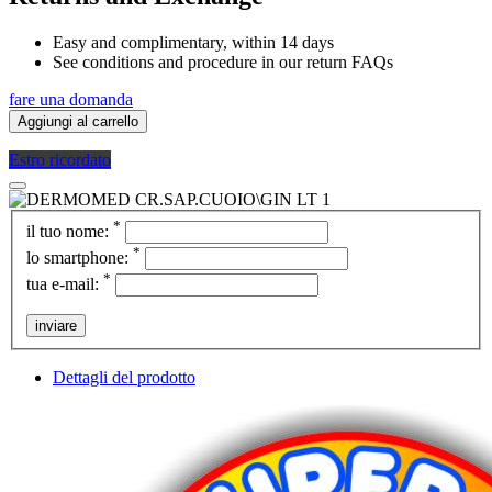
Easy and complimentary, within 14 days
See conditions and procedure in our return FAQs
fare una domanda
Aggiungi al carrello
Estro ricordato
*
il tuo nome:
*
lo smartphone:
*
tua e-mail:
inviare
Dettagli del prodotto