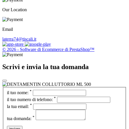
Our Location
Email
laterra74@tiscali.it
© 2026 - Software di Ecommerce di PrestaShop™
Scrivi e invia la tua domanda
*
il tuo nome:
*
il tuo numero di telefono:
*
la tua email:
*
tua domanda:
inviare