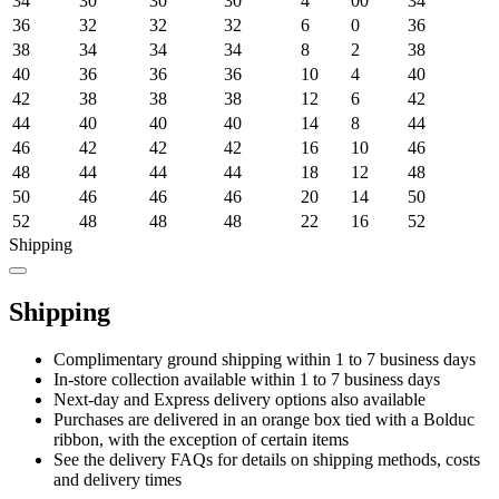
34
30
30
30
4
00
34
36
32
32
32
6
0
36
38
34
34
34
8
2
38
40
36
36
36
10
4
40
42
38
38
38
12
6
42
44
40
40
40
14
8
44
46
42
42
42
16
10
46
48
44
44
44
18
12
48
50
46
46
46
20
14
50
52
48
48
48
22
16
52
Shipping
Shipping
Complimentary ground shipping within 1 to 7 business days
In-store collection available within 1 to 7 business days
Next-day and Express delivery options also available
Purchases are delivered in an orange box tied with a Bolduc
ribbon, with the exception of certain items
See the delivery FAQs for details on shipping methods, costs
and delivery times