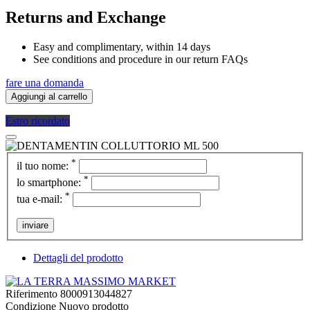
Returns and Exchange
Easy and complimentary, within 14 days
See conditions and procedure in our return FAQs
fare una domanda
Aggiungi al carrello
Estro ricordato
*
il tuo nome:
*
lo smartphone:
*
tua e-mail:
inviare
Dettagli del prodotto
Riferimento
8000913044827
Condizione
Nuovo prodotto