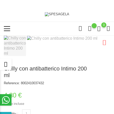
0
Chilly con antibatterico Intimo 200
ml
Reference:
8002410037432
4,30 €
Tasse incluse
Quantity :