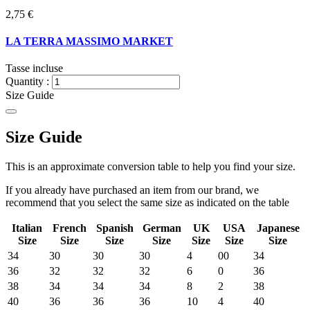
2,75 €
LA TERRA MASSIMO MARKET
Tasse incluse
Quantity :
Size Guide
Size Guide
This is an approximate conversion table to help you find your size.
If you already have purchased an item from our brand, we
recommend that you select the same size as indicated on the table
Italian
French
Spanish
German
UK
USA
Japanese
Size
Size
Size
Size
Size
Size
Size
34
30
30
30
4
00
34
36
32
32
32
6
0
36
38
34
34
34
8
2
38
40
36
36
36
10
4
40