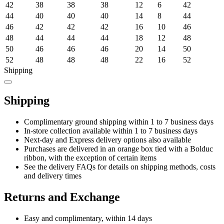
42
38
38
38
12
6
42
44
40
40
40
14
8
44
46
42
42
42
16
10
46
48
44
44
44
18
12
48
50
46
46
46
20
14
50
52
48
48
48
22
16
52
Shipping
Shipping
Complimentary ground shipping within 1 to 7 business days
In-store collection available within 1 to 7 business days
Next-day and Express delivery options also available
Purchases are delivered in an orange box tied with a Bolduc
ribbon, with the exception of certain items
See the delivery FAQs for details on shipping methods, costs
and delivery times
Returns and Exchange
Easy and complimentary, within 14 days