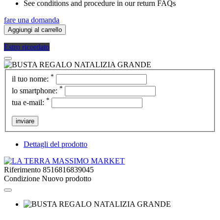
See conditions and procedure in our return FAQs
fare una domanda
Aggiungi al carrello
Estro ricordato
*
il tuo nome:
*
lo smartphone:
*
tua e-mail:
inviare
Dettagli del prodotto
Riferimento
8516816839045
Condizione
Nuovo prodotto