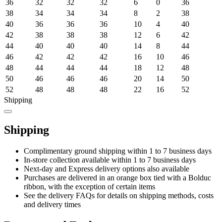
36
32
32
32
6
0
36
38
34
34
34
8
2
38
40
36
36
36
10
4
40
42
38
38
38
12
6
42
44
40
40
40
14
8
44
46
42
42
42
16
10
46
48
44
44
44
18
12
48
50
46
46
46
20
14
50
52
48
48
48
22
16
52
Shipping
Shipping
Complimentary ground shipping within 1 to 7 business days
In-store collection available within 1 to 7 business days
Next-day and Express delivery options also available
Purchases are delivered in an orange box tied with a Bolduc
ribbon, with the exception of certain items
See the delivery FAQs for details on shipping methods, costs
and delivery times