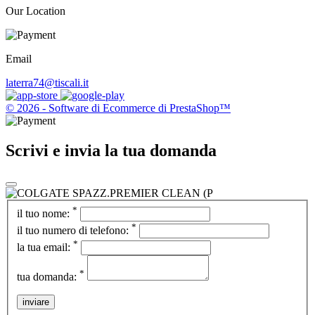
Our Location
Email
laterra74@tiscali.it
© 2026 - Software di Ecommerce di PrestaShop™
Scrivi e invia la tua domanda
*
il tuo nome:
*
il tuo numero di telefono:
*
la tua email:
*
tua domanda:
inviare