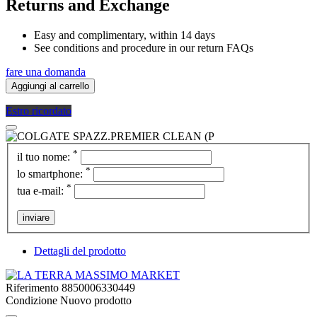
Returns and Exchange
Easy and complimentary, within 14 days
See conditions and procedure in our return FAQs
fare una domanda
Aggiungi al carrello
Estro ricordato
*
il tuo nome:
*
lo smartphone:
*
tua e-mail:
inviare
Dettagli del prodotto
Riferimento
8850006330449
Condizione
Nuovo prodotto