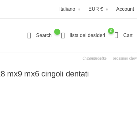
Italiano
EUR €
Account
0
Search
lista dei desideri
Cart
chevron_left
chev
precedente
prossimo
x8 mx9 mx6 cingoli dentati