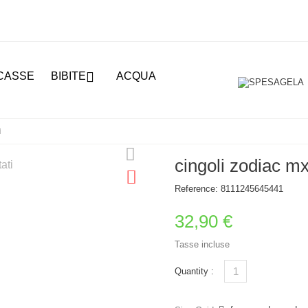

CASSE
BIBITE
ACQUA
i
cingoli zodiac m
Reference:
8111245645441
32,90 €
Tasse incluse
Quantity :