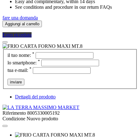
Easy and complimentary, within 14 days
See conditions and procedure in our return FAQs
fare una domanda
Aggiungi al carrello
Estro ricordato
*
il tuo nome:
*
lo smartphone:
*
tua e-mail:
inviare
Dettagli del prodotto
Riferimento
8005330005192
Condizione
Nuovo prodotto