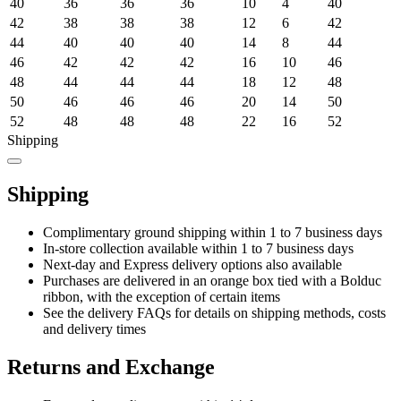
40
36
36
36
10
4
40
42
38
38
38
12
6
42
44
40
40
40
14
8
44
46
42
42
42
16
10
46
48
44
44
44
18
12
48
50
46
46
46
20
14
50
52
48
48
48
22
16
52
Shipping
Shipping
Complimentary ground shipping within 1 to 7 business days
In-store collection available within 1 to 7 business days
Next-day and Express delivery options also available
Purchases are delivered in an orange box tied with a Bolduc
ribbon, with the exception of certain items
See the delivery FAQs for details on shipping methods, costs
and delivery times
Returns and Exchange