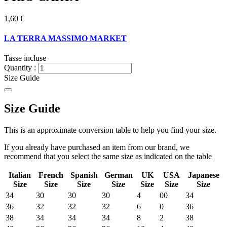
1,60 €
LA TERRA MASSIMO MARKET
Tasse incluse
Quantity :
Size Guide
Size Guide
This is an approximate conversion table to help you find your size.
If you already have purchased an item from our brand, we
recommend that you select the same size as indicated on the table
Italian
French
Spanish
German
UK
USA
Japanese
Size
Size
Size
Size
Size
Size
Size
34
30
30
30
4
00
34
36
32
32
32
6
0
36
38
34
34
34
8
2
38