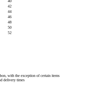
40
42
44
46
48
50
52
bon, with the exception of certain items
nd delivery times