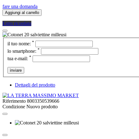
fare una domanda
Aggiungi al carrello
Estro ricordato
*
il tuo nome:
*
lo smartphone:
*
tua e-mail:
inviare
Dettagli del prodotto
Riferimento
8003350539666
Condizione
Nuovo prodotto