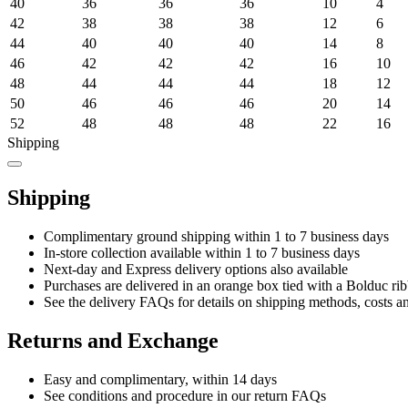
40
36
36
36
10
4
42
38
38
38
12
6
44
40
40
40
14
8
46
42
42
42
16
10
48
44
44
44
18
12
50
46
46
46
20
14
52
48
48
48
22
16
Shipping
Shipping
Complimentary ground shipping within 1 to 7 business days
In-store collection available within 1 to 7 business days
Next-day and Express delivery options also available
Purchases are delivered in an orange box tied with a Bolduc rib
See the delivery FAQs for details on shipping methods, costs a
Returns and Exchange
Easy and complimentary, within 14 days
See conditions and procedure in our return FAQs