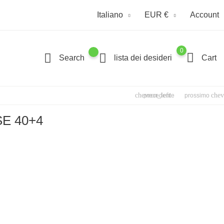
Italiano
EUR €
Account
0
Search
lista dei desideri
Cart
chevron_left
chev
precedente
prossimo
E 40+4