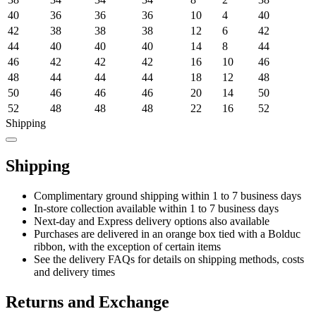
40
36
36
36
10
4
40
42
38
38
38
12
6
42
44
40
40
40
14
8
44
46
42
42
42
16
10
46
48
44
44
44
18
12
48
50
46
46
46
20
14
50
52
48
48
48
22
16
52
Shipping
Shipping
Complimentary ground shipping within 1 to 7 business days
In-store collection available within 1 to 7 business days
Next-day and Express delivery options also available
Purchases are delivered in an orange box tied with a Bolduc
ribbon, with the exception of certain items
See the delivery FAQs for details on shipping methods, costs
and delivery times
Returns and Exchange