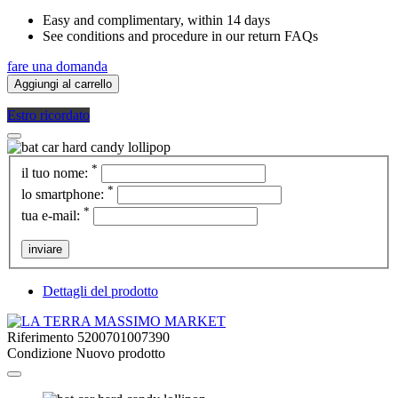
Easy and complimentary, within 14 days
See conditions and procedure in our return FAQs
fare una domanda
Aggiungi al carrello
Estro ricordato
*
il tuo nome:
*
lo smartphone:
*
tua e-mail:
inviare
Dettagli del prodotto
Riferimento
5200701007390
Condizione
Nuovo prodotto