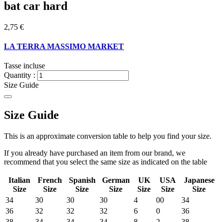
bat car hard
2,75 €
LA TERRA MASSIMO MARKET
Tasse incluse
Quantity :
Size Guide
Size Guide
This is an approximate conversion table to help you find your size.
If you already have purchased an item from our brand, we
recommend that you select the same size as indicated on the table
Italian
French
Spanish
German
UK
USA
Japanese
Size
Size
Size
Size
Size
Size
Size
34
30
30
30
4
00
34
36
32
32
32
6
0
36
38
34
34
34
8
2
38