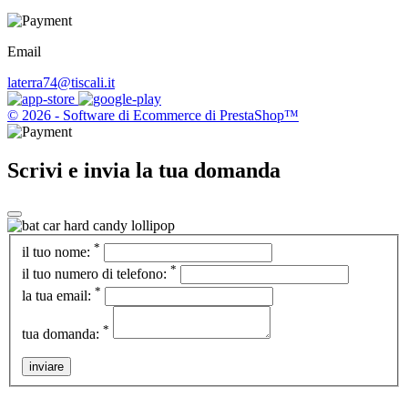
Email
laterra74@tiscali.it
© 2026 - Software di Ecommerce di PrestaShop™
Scrivi e invia la tua domanda
*
il tuo nome:
*
il tuo numero di telefono:
*
la tua email:
*
tua domanda:
inviare