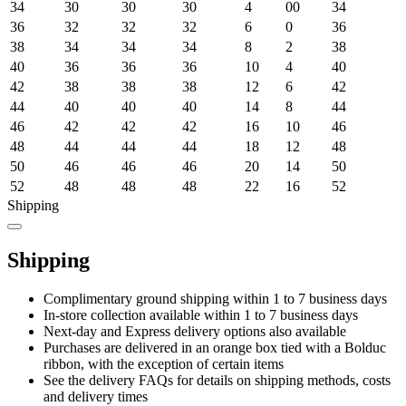
34
30
30
30
4
00
34
36
32
32
32
6
0
36
38
34
34
34
8
2
38
40
36
36
36
10
4
40
42
38
38
38
12
6
42
44
40
40
40
14
8
44
46
42
42
42
16
10
46
48
44
44
44
18
12
48
50
46
46
46
20
14
50
52
48
48
48
22
16
52
Shipping
Shipping
Complimentary ground shipping within 1 to 7 business days
In-store collection available within 1 to 7 business days
Next-day and Express delivery options also available
Purchases are delivered in an orange box tied with a Bolduc
ribbon, with the exception of certain items
See the delivery FAQs for details on shipping methods, costs
and delivery times