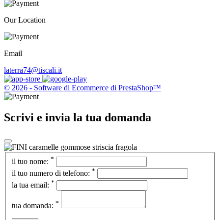
Our Location
Email
laterra74@tiscali.it
© 2026 - Software di Ecommerce di PrestaShop™
Scrivi e invia la tua domanda
*
il tuo nome:
*
il tuo numero di telefono:
*
la tua email:
*
tua domanda: