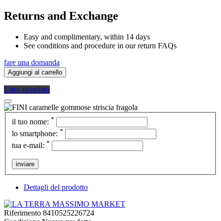
Returns and Exchange
Easy and complimentary, within 14 days
See conditions and procedure in our return FAQs
fare una domanda
Aggiungi al carrello
Estro ricordato
*
il tuo nome:
*
lo smartphone:
*
tua e-mail:
inviare
Dettagli del prodotto
Riferimento
8410525226724