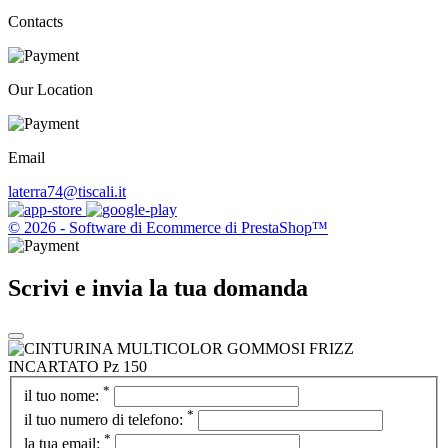
Contacts
Our Location
Email
laterra74@tiscali.it
© 2026 - Software di Ecommerce di PrestaShop™
Scrivi e invia la tua domanda
*
il tuo nome:
*
il tuo numero di telefono:
*
la tua email: