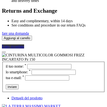
and delivery times
Returns and Exchange
Easy and complimentary, within 14 days
See conditions and procedure in our return FAQs
fare una domanda
Aggiungi al carrello
Estro ricordato
*
il tuo nome:
*
lo smartphone:
*
tua e-mail:
inviare
Dettagli del prodotto