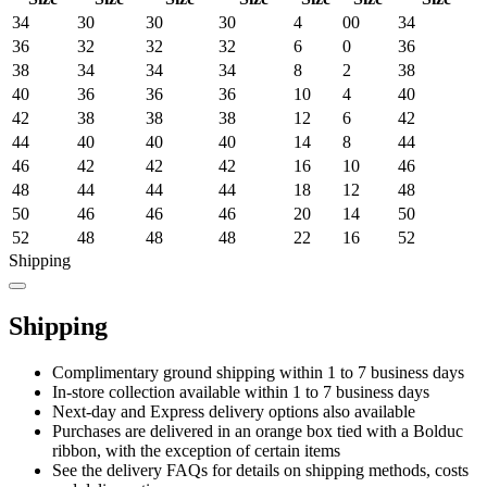
34
30
30
30
4
00
34
36
32
32
32
6
0
36
38
34
34
34
8
2
38
40
36
36
36
10
4
40
42
38
38
38
12
6
42
44
40
40
40
14
8
44
46
42
42
42
16
10
46
48
44
44
44
18
12
48
50
46
46
46
20
14
50
52
48
48
48
22
16
52
Shipping
Shipping
Complimentary ground shipping within 1 to 7 business days
In-store collection available within 1 to 7 business days
Next-day and Express delivery options also available
Purchases are delivered in an orange box tied with a Bolduc
ribbon, with the exception of certain items
See the delivery FAQs for details on shipping methods, costs