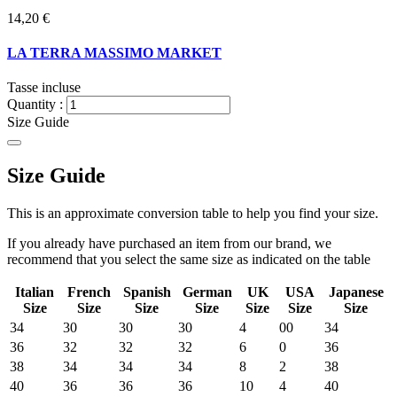
14,20 €
LA TERRA MASSIMO MARKET
Tasse incluse
Quantity :
Size Guide
Size Guide
This is an approximate conversion table to help you find your size.
If you already have purchased an item from our brand, we
recommend that you select the same size as indicated on the table
Italian
French
Spanish
German
UK
USA
Japanese
Size
Size
Size
Size
Size
Size
Size
34
30
30
30
4
00
34
36
32
32
32
6
0
36
38
34
34
34
8
2
38
40
36
36
36
10
4
40