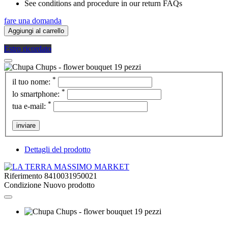
See conditions and procedure in our return FAQs
fare una domanda
Aggiungi al carrello
Estro ricordato
*
il tuo nome:
*
lo smartphone:
*
tua e-mail:
inviare
Dettagli del prodotto
Riferimento
8410031950021
Condizione
Nuovo prodotto