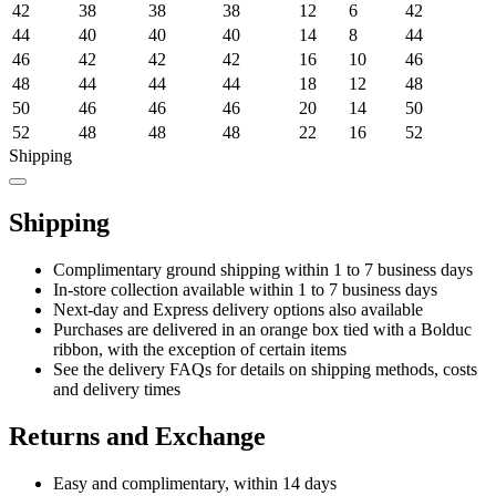
42
38
38
38
12
6
42
44
40
40
40
14
8
44
46
42
42
42
16
10
46
48
44
44
44
18
12
48
50
46
46
46
20
14
50
52
48
48
48
22
16
52
Shipping
Shipping
Complimentary ground shipping within 1 to 7 business days
In-store collection available within 1 to 7 business days
Next-day and Express delivery options also available
Purchases are delivered in an orange box tied with a Bolduc
ribbon, with the exception of certain items
See the delivery FAQs for details on shipping methods, costs
and delivery times
Returns and Exchange
Easy and complimentary, within 14 days