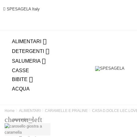
SPESAGELA Italy

ALIMENTARI

DETERGENTI

SALUMERIA
CASSE

BIBITE
ACQUA
Home
ALIMENTARI
CARAMELLE E PRALINE
CASA D.DOLCE LEC.LOVE
chevron_left
precedente