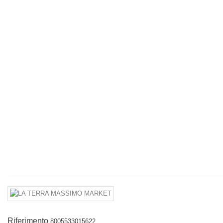
Riferimento
8005533015622