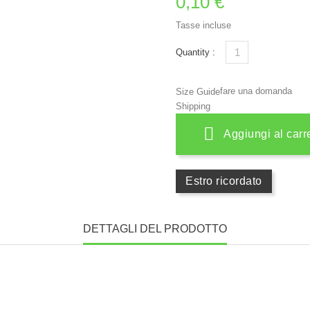
0,10 €
Tasse incluse
Quantity :
fare una domanda
Size Guide
Shipping
Aggiungi al carr
Estro ricordato
DETTAGLI DEL PRODOTTO