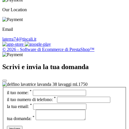
Our Location
Email
laterra74@tiscali.it
© 2026 - Software di Ecommerce di PrestaShop™
Scrivi e invia la tua domanda
*
il tuo nome:
*
il tuo numero di telefono:
*
la tua email:
*
tua domanda:
inviare