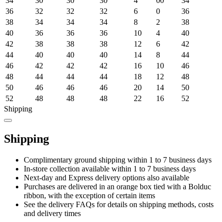
34
30
30
30
4
00
34
36
32
32
32
6
0
36
38
34
34
34
8
2
38
40
36
36
36
10
4
40
42
38
38
38
12
6
42
44
40
40
40
14
8
44
46
42
42
42
16
10
46
48
44
44
44
18
12
48
50
46
46
46
20
14
50
52
48
48
48
22
16
52
Shipping
Shipping
Complimentary ground shipping within 1 to 7 business days
In-store collection available within 1 to 7 business days
Next-day and Express delivery options also available
Purchases are delivered in an orange box tied with a Bolduc
ribbon, with the exception of certain items
See the delivery FAQs for details on shipping methods, costs
and delivery times