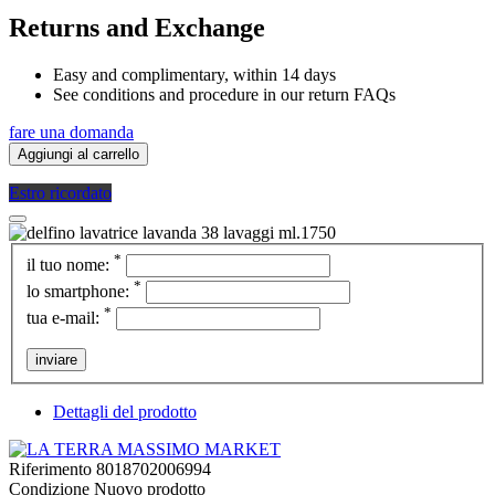
Returns and Exchange
Easy and complimentary, within 14 days
See conditions and procedure in our return FAQs
fare una domanda
Aggiungi al carrello
Estro ricordato
*
il tuo nome:
*
lo smartphone:
*
tua e-mail:
inviare
Dettagli del prodotto
Riferimento
8018702006994
Condizione
Nuovo prodotto