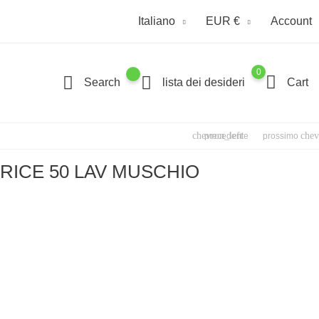
Italiano
EUR €
Account
0
Search
lista dei desideri
Cart
chevron_left
chev
precedente
prossimo
RICE 50 LAV MUSCHIO