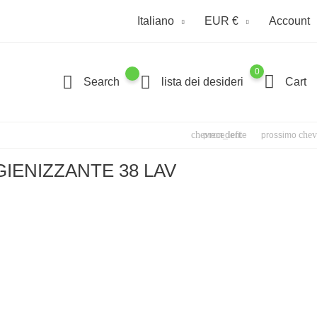
Italiano
EUR €
Account
0
Search
lista dei desideri
Cart
chevron_left
chev
precedente
prossimo
GIENIZZANTE 38 LAV