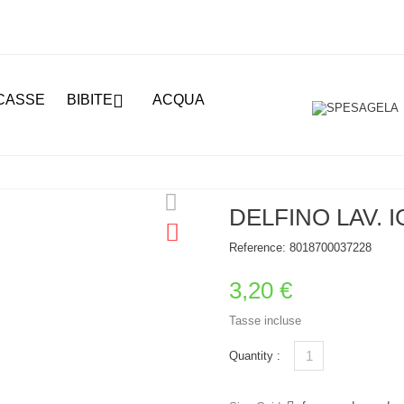

CASSE
BIBITE
ACQUA
DELFINO LAV. I
Reference:
8018700037228
3,20 €
Tasse incluse
Quantity :