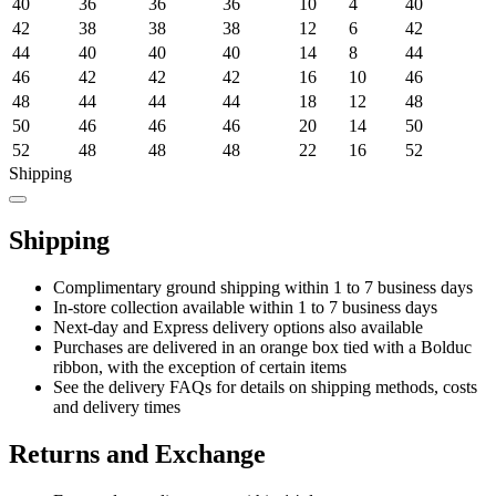
40
36
36
36
10
4
40
42
38
38
38
12
6
42
44
40
40
40
14
8
44
46
42
42
42
16
10
46
48
44
44
44
18
12
48
50
46
46
46
20
14
50
52
48
48
48
22
16
52
Shipping
Shipping
Complimentary ground shipping within 1 to 7 business days
In-store collection available within 1 to 7 business days
Next-day and Express delivery options also available
Purchases are delivered in an orange box tied with a Bolduc
ribbon, with the exception of certain items
See the delivery FAQs for details on shipping methods, costs
and delivery times
Returns and Exchange