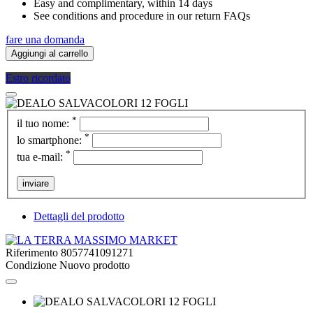
Easy and complimentary, within 14 days
See conditions and procedure in our return FAQs
fare una domanda
Aggiungi al carrello
Estro ricordato
*
il tuo nome:
*
lo smartphone:
*
tua e-mail:
inviare
Dettagli del prodotto
Riferimento
8057741091271
Condizione
Nuovo prodotto