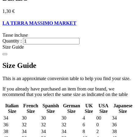
1,30 €
LA TERRA MASSIMO MARKET
Tasse incluse
Quantity :
Size Guide
Size Guide
This is an approximate conversion table to help you find your size.
If you already have purchased an item from our brand, we
recommend that you select the same size as indicated on the table
Italian
French
Spanish
German
UK
USA
Japanese
Size
Size
Size
Size
Size
Size
Size
34
30
30
30
4
00
34
36
32
32
32
6
0
36
38
34
34
34
8
2
38