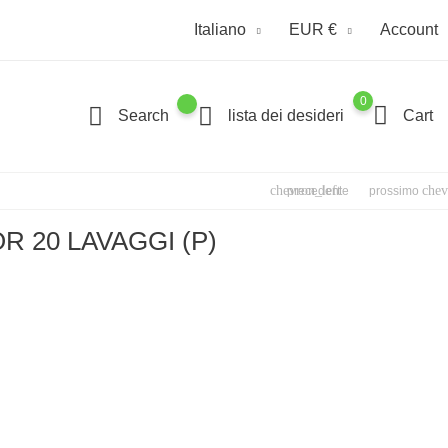
Italiano
EUR €
Account
0
Search
lista dei desideri
Cart
chevron_left
chev
precedente
prossimo
R 20 LAVAGGI (P)