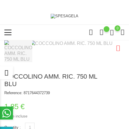
0
COCCOLINO AMM. RIC. 750 ML
BLU
Reference:
8717644372739
1,85 €
Tasse incluse
Quantity :